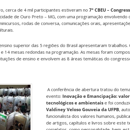
, cerca de 4 mil participantes estiveram no
7º CBEU – Congress
a cidade de Ouro Preto – MG, com uma programação envolvendo c
minicursos, rodas de conversa, comunicações orais, apresentaçõ
lturais.
 ensino superior das 5 regiões do Brasil apresentaram trabalhos
os e 14 mesas redondas na programação. As mesas foram compos
ituições de ensino e envolvem as 8 áreas temáticas do congress
A conferência de abertura tratou do tema
evento:
Inovação e Emancipação: valo
tecnológicos e ambientais
e foi conduz
Valdiney Veloso Gouveia da UFPB
, aut
funcionalista dos valores humanos, publi
de artigos, capítulos e livros sobre este
correlatos, como personalidade, bem-esta