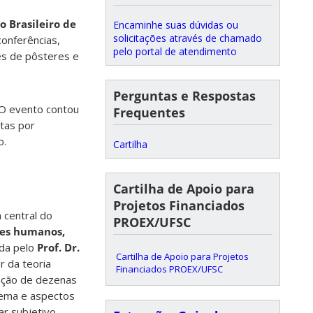
o Brasileiro de
Encaminhe suas dúvidas ou
solicitações através de chamado
onferências,
pelo portal de atendimento
es de pôsteres e
Perguntas e Respostas
. O evento contou
Frequentes
tas por
o.
Cartilha
Cartilha de Apoio para
Projetos Financiados
 central do
PROEX/UFSC
res humanos,
ida pelo
Prof. Dr.
Cartilha de Apoio para Projetos
or da teoria
Financiados PROEX/UFSC
cação de dezenas
 tema e aspectos
r subjetivo,