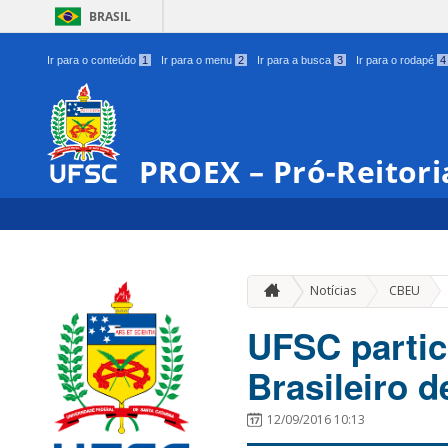
BRASIL
Ir para o conteúdo
1
Ir para o menu
2
Ir para a busca
3
Ir para o rodapé
4
PROEX – Pró-Reitori
»
Notícias
CBEU
UFSC partic
Brasileiro d
12/09/2016 10:13