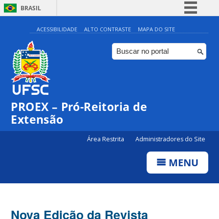
BRASIL
Simplifique!
ACESSIBILIDADE
ALTO CONTRASTE
MAPA DO SITE
Comunica BR
Participe
Acesso à informação
Legislação
PROEX – Pró-Reitoria de
Canais
Extensão
Área Restrita
Administradores do Site
MENU
Nova Edição da Revista