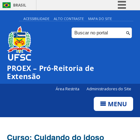
BRASIL
Simplifique!
ACESSIBILIDADE
ALTO CONTRASTE
MAPA DO SITE
Comunica BR
Participe
Acesso à informação
Legislação
PROEX – Pró-Reitoria de
Canais
Extensão
Área Restrita
Administradores do Site
MENU
Curso: Cuidando do idoso