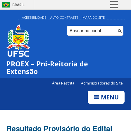
BRASIL
Simplifique!
ACESSIBILIDADE
ALTO CONTRASTE
MAPA DO SITE
Comunica BR
Participe
Acesso à informação
Legislação
PROEX – Pró-Reitoria de
Canais
Extensão
Área Restrita
Administradores do Site
MENU
Resultado Provisório do Edital