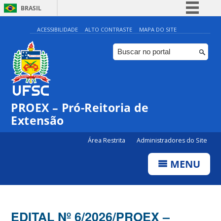
BRASIL
Simplifique!
ACESSIBILIDADE
ALTO CONTRASTE
MAPA DO SITE
Comunica BR
Participe
Acesso à informação
Legislação
PROEX – Pró-Reitoria de
Canais
Extensão
Área Restrita
Administradores do Site
MENU
EDITAL Nº 6/2026/PROEX –