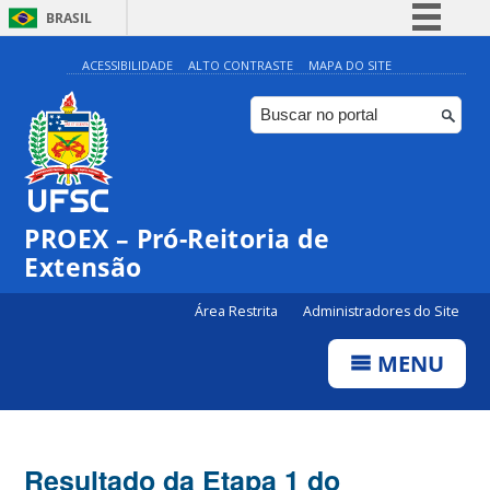
BRASIL
Simplifique!
ACESSIBILIDADE
ALTO CONTRASTE
MAPA DO SITE
Comunica BR
Participe
Acesso à informação
Legislação
PROEX – Pró-Reitoria de
Canais
Extensão
Área Restrita
Administradores do Site
MENU
Resultado da Etapa 1 do