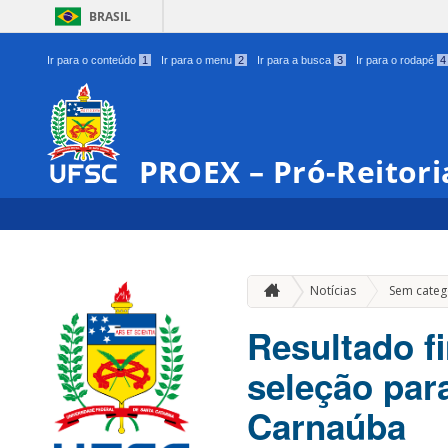
BRASIL
Ir para o conteúdo
1
Ir para o menu
2
Ir para a busca
3
Ir para o rodapé
4
PROEX – Pró-Reitori
Notícias
Sem categ
Resultado f
seleção par
Carnaúba