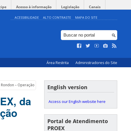
cipe
Acesso à informação
Legislação
Canais
ACESSIBILIDADE
ALTO CONTRASTE
MAPA DO SITE
Área Restrita
Administradores do Site
eto Rondon – Operação Carnaúba
English version
OEX, da
Access our English website here
ação
Portal de Atendimento
PROEX