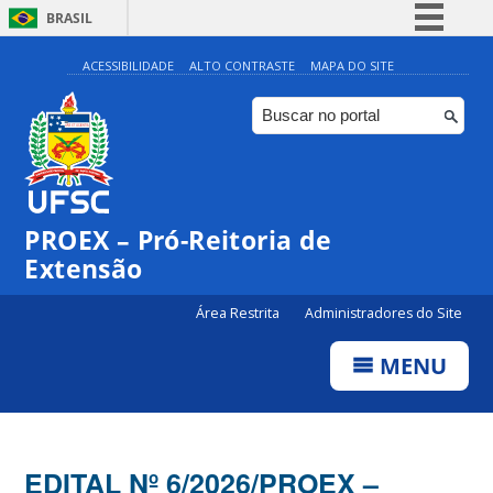
BRASIL
Simplifique!
ACESSIBILIDADE
ALTO CONTRASTE
MAPA DO SITE
Comunica BR
Participe
Acesso à informação
Legislação
PROEX – Pró-Reitoria de
Canais
Extensão
Área Restrita
Administradores do Site
MENU
EDITAL Nº 6/2026/PROEX –