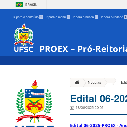
BRASIL
Ir para o conteúdo
1
Ir para o menu
2
Ir para a busca
3
Ir para o rodapé
4
PROEX – Pró-Reitori
»
Notícias
Edi
Edital 06-2
18/06/2025 20:05
Edital 06-2025-PROEX - An