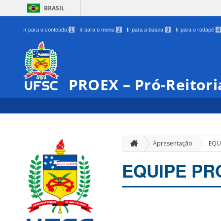
BRASIL
Ir para o conteúdo
1
Ir para o menu
2
Ir para a busca
3
Ir para o rodapé
4
PROEX – Pró-Reitori
Apresentação
EQU
EQUIPE PR