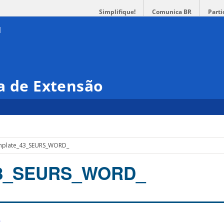
Simplifique!
Comunica BR
Parti
a de Extensão
plate_43_SEURS_WORD_
43_SEURS_WORD_
_