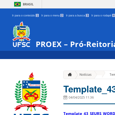
BRASIL
Ir para o conteúdo
1
Ir para o menu
2
Ir para a busca
3
Ir para o rodapé
4
PROEX – Pró-Reitori
»
Notícias
Tem
Template_
04/04/2025 11:36
Template_43_SEURS_WORD