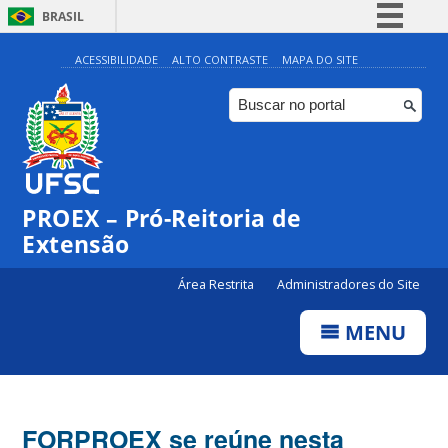
BRASIL
Simplifique!
ACESSIBILIDADE
ALTO CONTRASTE
MAPA DO SITE
Comunica BR
Participe
Acesso à informação
Legislação
PROEX – Pró-Reitoria de
Canais
Extensão
Área Restrita
Administradores do Site
MENU
FORPROEX se reúne nesta