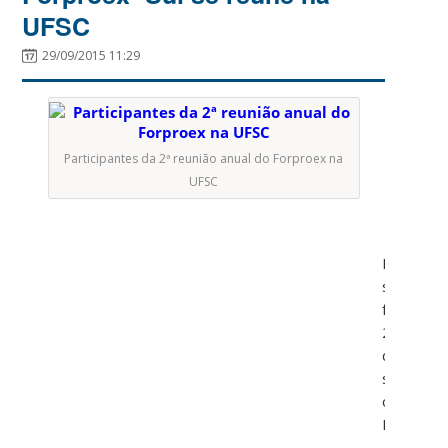
UFSC
29/09/2015 11:29
Participantes da 2ª reunião anual do Forproex na
UFSC
Nessa
segunda-
feira,
28
de
setembro
o
Forproex
–