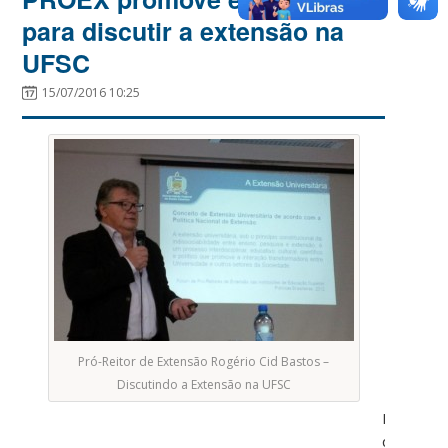
para discutir a extensão na
UFSC
15/07/2016 10:25
Pró-Reitor de Extensão Rogério Cid Bastos –
Discutindo a Extensão na UFSC
Na
quarta-