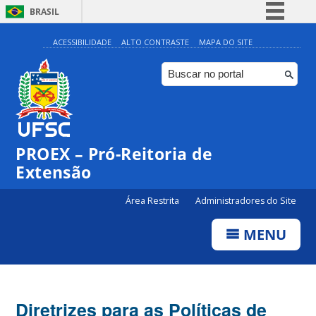
BRASIL
Simplifique!
ACESSIBILIDADE
ALTO CONTRASTE
MAPA DO SITE
Comunica BR
Participe
Acesso à informação
Legislação
PROEX – Pró-Reitoria de
Canais
Extensão
Área Restrita
Administradores do Site
MENU
Diretrizes para as Políticas de