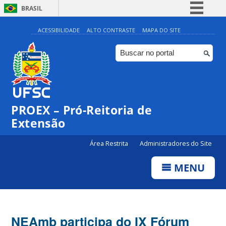
BRASIL
Simplifique!
ACESSIBILIDADE
ALTO CONTRASTE
MAPA DO SITE
Comunica BR
Participe
Acesso à informação
Legislação
PROEX – Pró-Reitoria de
Canais
Extensão
Área Restrita
Administradores do Site
MENU
NEAmb participa do IX Fórum