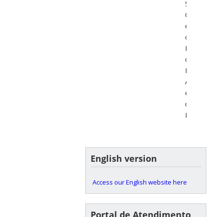
Santa
Catarina
e
dos
Ministéri
do
Meio
Ambient
e
da
Educação
English version
Access our English website here
Portal de Atendimento