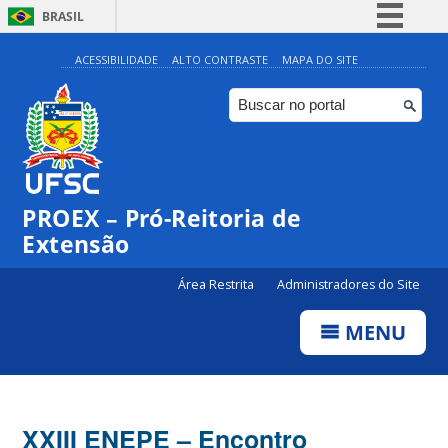
BRASIL
Simplifique!
ACESSIBILIDADE
ALTO CONTRASTE
MAPA DO SITE
Comunica BR
Participe
Acesso à informação
Legislação
PROEX – Pró-Reitoria de
Canais
Extensão
Área Restrita
Administradores do Site
MENU
XXIII ENEPE – Encontro