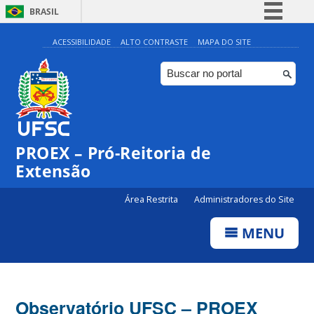
BRASIL
Simplifique!
ACESSIBILIDADE
ALTO CONTRASTE
MAPA DO SITE
Comunica BR
Participe
Acesso à informação
Legislação
PROEX – Pró-Reitoria de
Canais
Extensão
Área Restrita
Administradores do Site
MENU
Observatório UFSC – PROEX