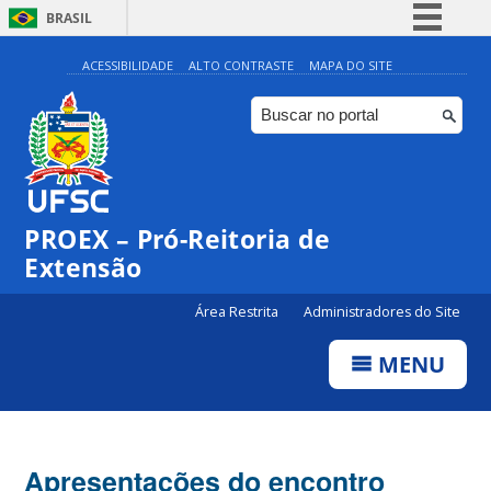
BRASIL
Simplifique!
ACESSIBILIDADE
ALTO CONTRASTE
MAPA DO SITE
Comunica BR
Participe
Acesso à informação
Legislação
PROEX – Pró-Reitoria de
Canais
Extensão
Área Restrita
Administradores do Site
MENU
Apresentações do encontro