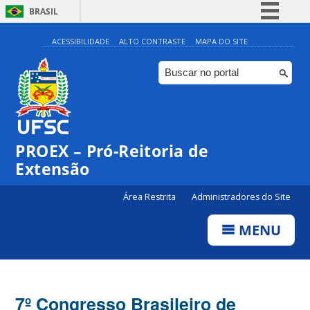
BRASIL
Simplifique!
ACESSIBILIDADE
ALTO CONTRASTE
MAPA DO SITE
Comunica BR
Participe
Acesso à informação
Legislação
PROEX – Pró-Reitoria de
Canais
Extensão
Área Restrita
Administradores do Site
MENU
7º Congresso Brasileiro de