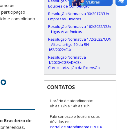
Resolução Normativa 87/2016/CUn –
 como as
Equipes de Competição
 participação
Resolução Normativa 90/2017/CUn –
uído e consolidado
Empresas Juniores
Resolução Normativa 162/2022/CUn
– Ligas Acadêmicas
Resolução Normativa 172/2022/CUN
– Altera artigo 10 da RN
162/2022/CUn
Resolução Normativa
1/2020/CGRAD/CEx –
Curricularização da Extensão
so
CONTATOS
Horário de atendimento:
8h às 12h e 14h às 18h
Fale conosco e (ou) tire suas
o Brasileiro de
dúvidas em:
Portal de Atendimento PROEX
onferências,