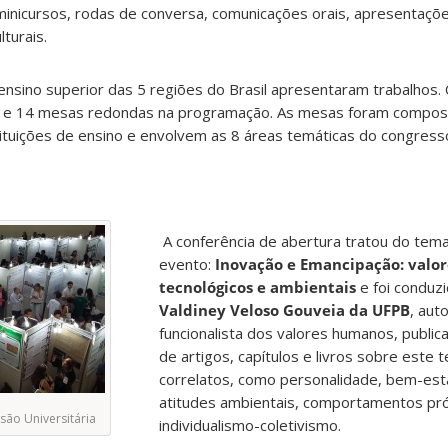
minicursos, rodas de conversa, comunicações orais, apresentaçõ
lturais.
 ensino superior das 5 regiões do Brasil apresentaram trabalhos
os e 14 mesas redondas na programação. As mesas foram compos
ituições de ensino e envolvem as 8 áreas temáticas do congress
A conferência de abertura tratou do tema
evento:
Inovação e Emancipação: valo
tecnológicos e ambientais
e foi conduz
Valdiney Veloso Gouveia da UFPB
, aut
funcionalista dos valores humanos, publi
de artigos, capítulos e livros sobre este
correlatos, como personalidade, bem-esta
atitudes ambientais, comportamentos pró 
são Universitária
individualismo-coletivismo.