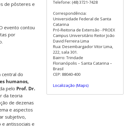
Telefone: (48) 3721-7428
es de pôsteres e
Correspondência:
Universidade Federal de Santa
Catarina
. O evento contou
Pró-Reitoria de Extensão - PROEX
tas por
Campus Universitário Reitor João
David Ferreira Lima
o.
Rua: Desembargador Vitor Lima,
222, sala 301.
Bairro: Trindade
Florianópolis – Santa Catarina –
Brasil
 central do
CEP: 88040-400
res humanos,
Localização (Maps)
ida pelo
Prof. Dr.
or da teoria
cação de dezenas
 tema e aspectos
r subjetivo,
e antissociais e