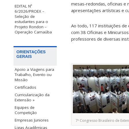
mesas-redondas, oficinas e 
EDITAL Nº
apresentações artísticas e cu
6/2026/PROEX –
Seleção de
estudantes para o
Ao todo, 117 instituições de
Projeto Rondon –
com 38 Oficinas e Minicurs
Operação Carnaúba
professores de diversas inst
ORIENTAÇÕES
GERAIS
Apoio a Viagens para
Trabalho, Evento ou
Missão
Certificados
Curricularização da
Extensão »
Equipes de
Competição
Empresas Juniores
7º Congresso Brasileiro de Exten
Ligas Acadêmicas