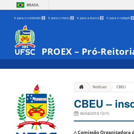
BRASIL
Ir para o conteúdo
1
Ir para o menu
2
Ir para a busca
3
Ir para o rodapé
4
PROEX – Pró-Reitori
Notícias
CBEU
CBEU – insc
06/04/2018 10:15
A
Comissão Organizadora do