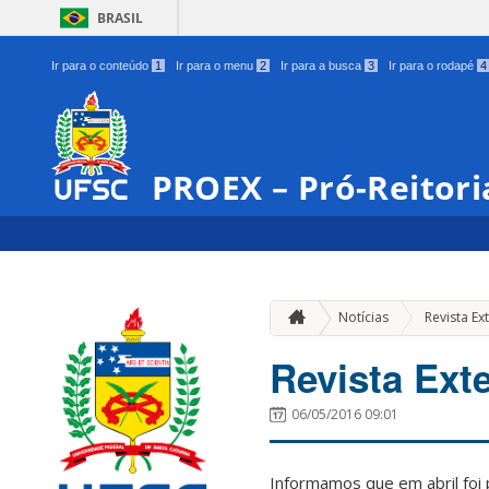
BRASIL
Ir para o conteúdo
1
Ir para o menu
2
Ir para a busca
3
Ir para o rodapé
4
PROEX – Pró-Reitori
Notícias
Revista Ex
Revista Exte
06/05/2016 09:01
Informamos que em abril foi