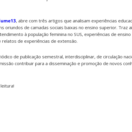
olume13
, abre com três artigos que analisam experiências educac
ns oriundos de camadas sociais baixas no ensino superior. Traz a
tendimento à população feminina no SUS, experiências de ensino d
e relatos de experiências de extensão.
ódico de publicação semestral, interdisciplinar, de circulação naci
 missão contribuir para a disseminação e promoção de novos con
eitura!