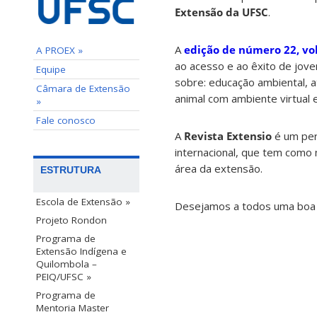
Extensão da UFSC
.
A
edição de número 22, v
A PROEX »
ao acesso e ao êxito de jove
Equipe
sobre: educação ambiental, a
Câmara de Extensão
animal com ambiente virtual 
»
Fale conosco
A
Revista Extensio
é um peri
internacional, que tem como
área da extensão.
ESTRUTURA
Escola de Extensão »
Desejamos a todos uma boa l
Projeto Rondon
Programa de
Extensão Indígena e
Quilombola –
PEIQ/UFSC »
Programa de
Mentoria Master