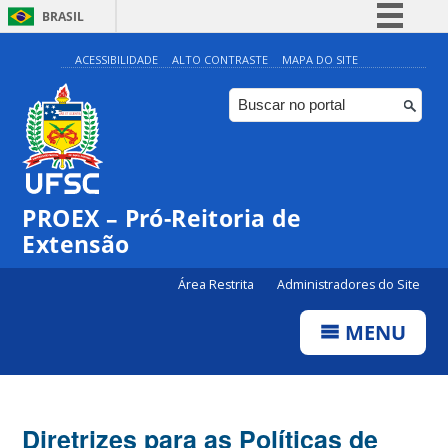
BRASIL
Simplifique!
ACESSIBILIDADE
ALTO CONTRASTE
MAPA DO SITE
Comunica BR
Participe
Acesso à informação
Legislação
PROEX – Pró-Reitoria de
Canais
Extensão
Área Restrita
Administradores do Site
MENU
Diretrizes para as Políticas de