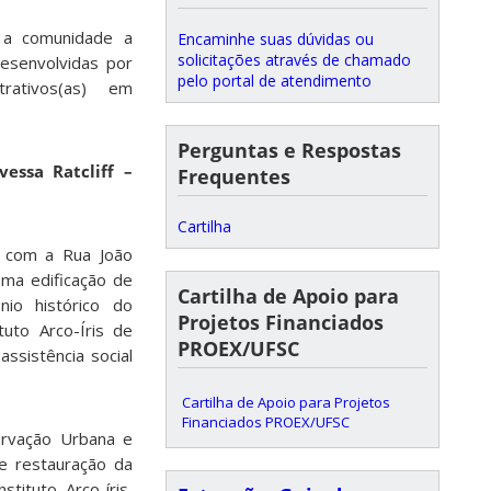
 a comunidade a
Encaminhe suas dúvidas ou
solicitações através de chamado
esenvolvidas por
pelo portal de atendimento
trativos(as) em
Perguntas e Respostas
essa Ratcliff –
Frequentes
Cartilha
a com a Rua João
 uma edificação de
Cartilha de Apoio para
io histórico do
Projetos Financiados
tuto Arco-Íris de
PROEX/UFSC
ssistência social
Cartilha de Apoio para Projetos
Financiados PROEX/UFSC
rvação Urbana e
e restauração da
ituto Arco-íris,