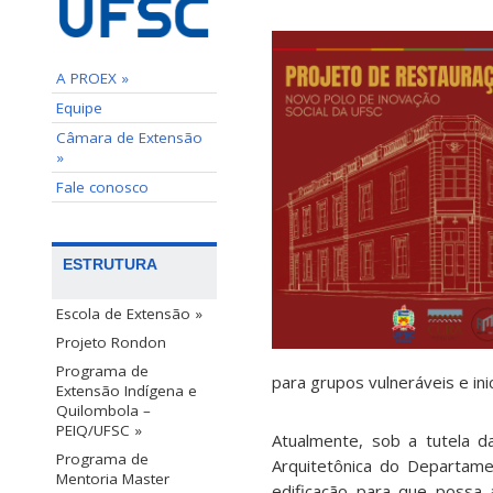
A PROEX »
Equipe
Câmara de Extensão
»
Fale conosco
ESTRUTURA
Escola de Extensão »
Projeto Rondon
Programa de
para grupos vulneráveis e inic
Extensão Indígena e
Quilombola –
PEIQ/UFSC »
Atualmente, sob a tutela
Programa de
Arquitetônica do Departame
Mentoria Master
edificação para que possa 