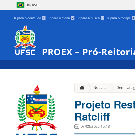
BRASIL
Ir para o conteúdo
1
Ir para o menu
2
Ir para a busca
3
Ir para o rodapé
4
PROEX – Pró-Reitori
Notícias
Sem categ
Projeto Res
Ratcliff
07/08/2025 15:13