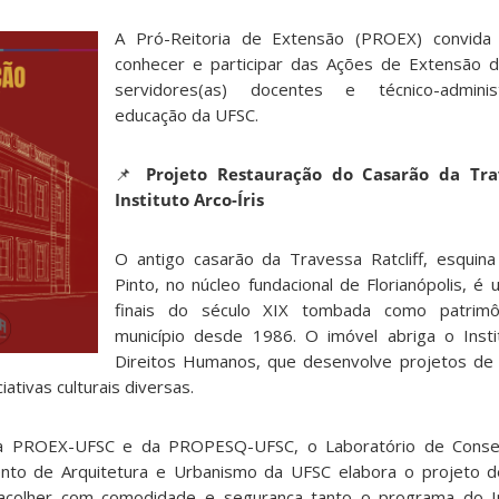
A Pró-Reitoria de Extensão (PROEX) convida
conhecer e participar das Ações de Extensão d
servidores(as) docentes e técnico-adminis
educação da UFSC.
📌
Projeto Restauração do Casarão da Trav
Instituto Arco-Íris
O antigo casarão da Travessa Ratcliff, esquin
Pinto, no núcleo fundacional de Florianópolis, é
finais do século XIX tombada como patrimôn
município desde 1986. O imóvel abriga o Insti
Direitos Humanos, que desenvolve projetos de a
iativas culturais diversas.
 da PROEX-UFSC e da PROPESQ-UFSC, o Laboratório de Conse
nto de Arquitetura e Urbanismo da UFSC elabora o projeto d
acolher com comodidade e segurança tanto o programa do Inst