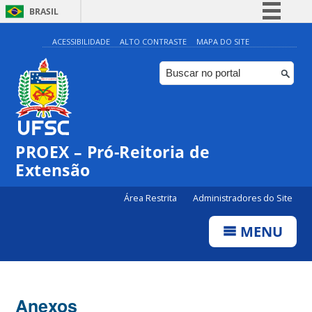
BRASIL
Simplifique!
ACESSIBILIDADE
ALTO CONTRASTE
MAPA DO SITE
Comunica BR
Participe
Acesso à informação
Legislação
PROEX – Pró-Reitoria de
Canais
Extensão
Área Restrita
Administradores do Site
MENU
Anexos