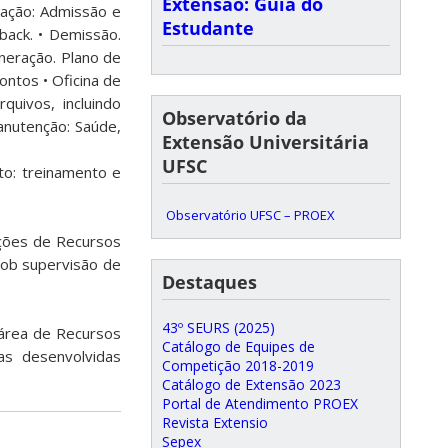
Extensão: Guia do
cação: Admissão e
Estudante
back. • Demissão.
neração. Plano de
contos • Oficina de
quivos, incluindo
Observatório da
anutenção: Saúde,
Extensão Universitária
UFSC
o: treinamento e
Observatório UFSC – PROEX
nções de Recursos
sob supervisão de
Destaques
43º SEURS (2025)
 área de Recursos
Catálogo de Equipes de
as desenvolvidas
Competição 2018-2019
Catálogo de Extensão 2023
Portal de Atendimento PROEX
Revista Extensio
Sepex