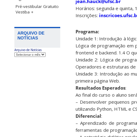
jean.hauck@ufsc.br
Pré-vestibular Gratuito
Horários: segunda e quinta,
Vestiba +
Inscrições:
inscricoes.ufsc.
Programa:
ARQUIVO DE
Unidade 1: Introdução à lóg
NOTÍCIAS
Lógica de programação em p
Arquivo de Notícias
frontend e backend. 1.4 O q
Unidade 2: Lógica de progra
Operadores e estruturas de d
Unidade 3: Introdução ao m
primeira página Web.
Resultados Esperados
:
Ao final do curso o aluno se
– Desenvolver pequenos pr
utilizando Python, HTML e CS
Diferencial
:
– Aprendizado de programaç
ferramentas de programação 