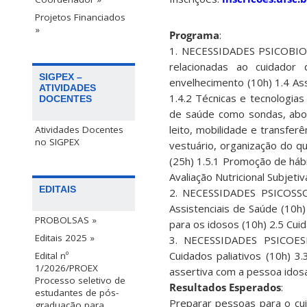
Projetos Financiados
»
Programa
:
1. NECESSIDADES PSICOBIOLÓ
relacionadas ao cuidador
SIGPEX –
envelhecimento (10h) 1.4 Ass
ATIVIDADES
1.4.2 Técnicas e tecnologias
DOCENTES
de saúde como sondas, abo
leito, mobilidade e transferê
Atividades Docentes
no SIGPEX
vestuário, organização do qu
(25h) 1.5.1 Promoção de hábit
Avaliação Nutricional Subjet
EDITAIS
2. NECESSIDADES PSICOSSOC
Assistenciais de Saúde (10h
PROBOLSAS »
para os idosos (10h) 2.5 Cuid
Editais 2025 »
3. NECESSIDADES PSICOESP
Cuidados paliativos (10h) 
Edital nº
1/2026/PROEX
assertiva com a pessoa idosa
Processo seletivo de
Resultados Esperados
:
estudantes de pós-
Preparar pessoas para o cui
graduação para