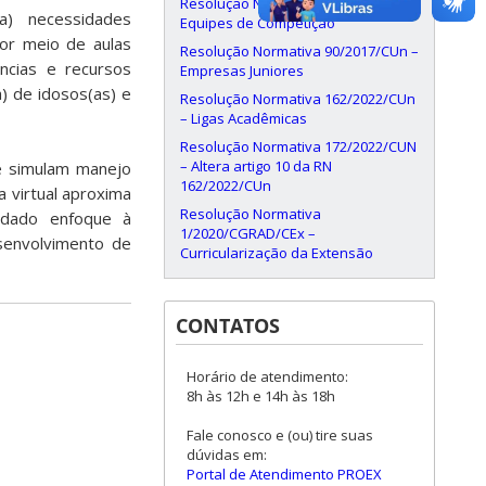
Resolução Normativa 87/2016/CUn –
) necessidades
Equipes de Competição
por meio de aulas
Resolução Normativa 90/2017/CUn –
ências e recursos
Empresas Juniores
a) de idosos(as) e
Resolução Normativa 162/2022/CUn
– Ligas Acadêmicas
Resolução Normativa 172/2022/CUN
– Altera artigo 10 da RN
ue simulam manejo
162/2022/CUn
a virtual aproxima
Resolução Normativa
á dado enfoque à
1/2020/CGRAD/CEx –
senvolvimento de
Curricularização da Extensão
CONTATOS
Horário de atendimento:
8h às 12h e 14h às 18h
Fale conosco e (ou) tire suas
dúvidas em:
Portal de Atendimento PROEX