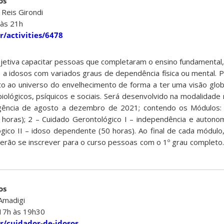
os
 Reis Girondi
 às 21h
br/activities/6478
jetiva capacitar pessoas que completaram o ensino fundamental
 a idosos com variados graus de dependência física ou mental. P
to ao universo do envelhecimento de forma a ter uma visão glob
biológicos, psíquicos e sociais. Será desenvolvido na modalidad
vigência de agosto a dezembro de 2021; contendo os Módulos:
0 horas); 2 – Cuidado Gerontológico I – independência e autono
gico II – idoso dependente (50 horas). Ao final de cada módulo,
derão se inscrever para o curso pessoas com o 1º grau completo.
os
Amadigi
 17h às 19h30
br/cuidador-de-idosos