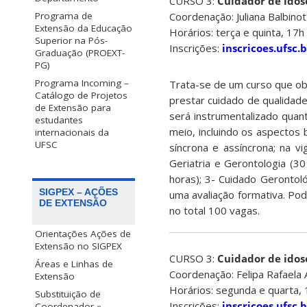
CURSO 3:
Cuidador de idos
Programa de
Coordenação: Juliana Balbinot
Extensão da Educação
Horários: terça e quinta, 17h
Superior na Pós-
Inscrições:
inscricoes.ufsc.
Graduação (PROEXT-
PG)
Programa Incoming –
Trata-se de um curso que ob
Catálogo de Projetos
prestar cuidado de qualidade
de Extensão para
será instrumentalizado quan
estudantes
meio, incluindo os aspectos 
internacionais da
UFSC
síncrona e assíncrona; na 
Geriatria e Gerontologia (3
horas); 3- Cuidado Gerontoló
SIGPEX – AÇÕES
uma avaliação formativa. Po
DE EXTENSÃO
no total 100 vagas.
Orientações Ações de
Extensão no SIGPEX
CURSO 3:
Cuidador de idos
Áreas e Linhas de
Coordenação: Felipa Rafaela 
Extensão
Horários: segunda e quarta,
Substituição de
Inscrições:
inscricoes.ufsc.
Coordenador »