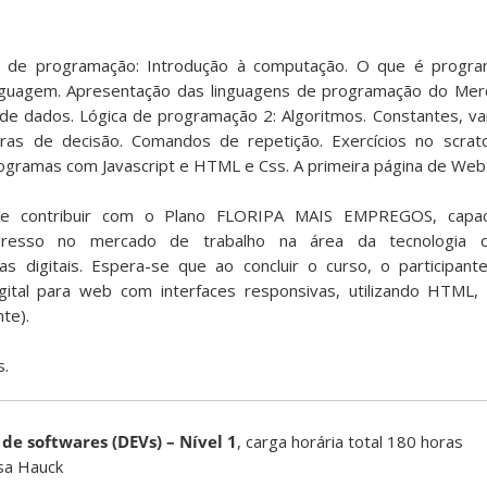
ca de programação: Introdução à computação. O que é progra
guagem. Apresentação das linguagens de programação do Merc
e dados. Lógica de programação 2: Algoritmos. Constantes, var
ras de decisão. Comandos de repetição. Exercícios no scratc
gramas com Javascript e HTML e Css. A primeira página de Web
se contribuir com o Plano FLORIPA MAIS EMPREGOS, capac
ngresso no mercado de trabalho na área da tecnologia 
s digitais. Espera-se que ao concluir o curso, o participan
ital para web com interfaces responsivas, utilizando HTML,
nte).
s.
de softwares (DEVs) – Nível 1
, carga horária total 180 horas
sa Hauck