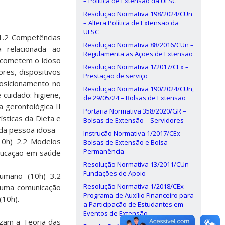
– Política de Extensão da UFSC
Resolução Normativa 198/2024/CUn
– Altera Política de Extensão da
UFSC
 1.2 Competências
Resolução Normativa 88/2016/CUn –
 relacionada ao
Regulamenta as Ações de Extensão
e acometem o idoso
Resolução Normativa 1/2017/CEx –
ores, dispositivos
Prestação de serviço
osicionamento no
Resolução Normativa 190/2024/CUn,
 cuidado: higiene,
de 29/05/24 – Bolsas de Extensão
a gerontológica II
Portaria Normativa 358/2020/GR –
ísticas da Dieta e
Bolsas de Extensão – Servidores
 da pessoa idosa
Instrução Normativa 1/2017/CEx –
10h) 2.2 Modelos
Bolsas de Extensão e Bolsa
Permanência
Educação em saúde
Resolução Normativa 13/2011/CUn –
Fundações de Apoio
umano (10h) 3.2
Resolução Normativa 1/2018/CEx –
a uma comunicação
Programa de Auxílio Financeiro para
(10h).
a Participação de Estudantes em
Eventos de Extensão
izam a Teoria das