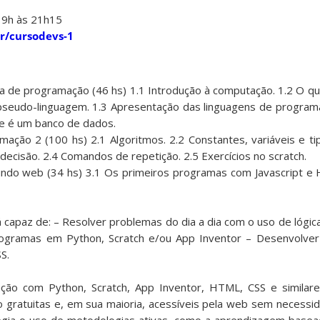
 19h às 21h15
br/cursodevs-1
ica de programação (46 hs) 1.1 Introdução à computação. 1.2 O q
seudo-linguagem. 1.3 Apresentação das linguagens de program
ue é um banco de dados.
mação 2 (100 hs) 2.1 Algoritmos. 2.2 Constantes, variáveis e ti
ecisão. 2.4 Comandos de repetição. 2.5 Exercícios no scratch.
undo web (34 hs) 3.1 Os primeiros programas com Javascript e
rá capaz de: – Resolver problemas do dia a dia com o uso de lóg
ogramas em Python, Scratch e/ou App Inventor – Desenvolve
S.
ão com Python, Scratch, App Inventor, HTML, CSS e similares
gratuitas e, em sua maioria, acessíveis pela web sem necessid