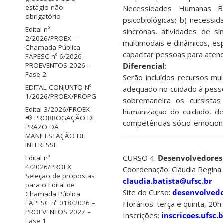
estágio não
Necessidades Humanas Bá
obrigatório
psicobiológicas; b) necessid
Edital nº
síncronas, atividades de s
2/2026/PROEX –
multimodais e dinâmicos, esp
Chamada Pública
capacitar pessoas para atend
FAPESC nº 6/2026 –
Diferencial
:
PROEVENTOS 2026 –
Fase 2.
Serão incluídos recursos mu
EDITAL CONJUNTO Nº
adequado no cuidado à pessoa
1/2026/PROEX/PROPG
sobremaneira os cursistas
Edital 3/2026/PROEX –
humanização do cuidado, d
📢 PRORROGAÇÃO DE
competências sócio-emociona
PRAZO DA
MANIFESTAÇÃO DE
INTERESSE
CURSO 4:
Desenvolvedores 
Edital nº
4/2026/PROEX
Coordenação: Cláudia Regina 
Seleção de propostas
claudia.batista@ufsc.br
para o Edital de
Site do Curso:
desenvolvedo
Chamada Pública
FAPESC nº 018/2026 –
Horários: terça e quinta, 20h
PROEVENTOS 2027 –
Inscrições:
inscricoes.ufsc
Fase 1