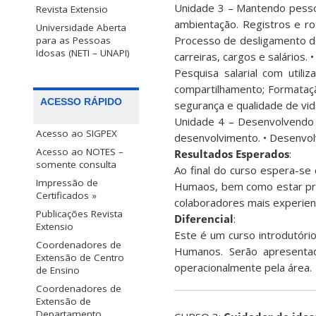
Unidade 3 – Mantendo pessoa
Revista Extensio
ambientação. Registros e ro
Universidade Aberta
Processo de desligamento de
para as Pessoas
Idosas (NETI – UNAPI)
carreiras, cargos e salários. 
Pesquisa salarial com utili
compartilhamento; Formataçã
ACESSO RÁPIDO
segurança e qualidade de vid
Unidade 4 – Desenvolvendo 
Acesso ao SIGPEX
desenvolvimento. • Desenvolv
Acesso ao NOTES –
Resultados Esperados
:
somente consulta
Ao final do curso espera-se 
Impressão de
Humaos, bem como estar prep
Certificados »
colaboradores mais experien
Publicações Revista
Diferencial
:
Extensio
Este é um curso introdutór
Coordenadores de
Humanos. Serão apresentad
Extensão de Centro
operacionalmente pela área.
de Ensino
Coordenadores de
Extensão de
Departamento