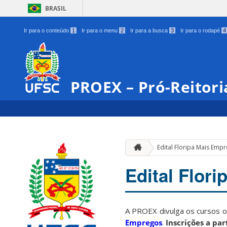
BRASIL
Ir para o conteúdo
1
Ir para o menu
2
Ir para a busca
3
Ir para o rodapé
4
PROEX – Pró-Reitori
Edital Floripa Mais Emp
Edital Flor
A PROEX divulga os cursos 
Empregos
.
Inscrições a par