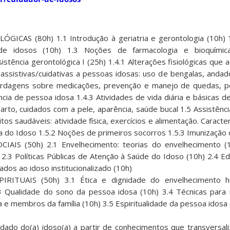
GICAS (80h) 1.1 Introdução à geriatria e gerontologia (10h)
 de idosos (10h) 1.3 Noções de farmacologia e bioquímica
istência gerontológica I (25h) 1.4.1 Alterações fisiológicas qu
 assistivas/cuidativas a pessoas idosas: uso de bengalas, andad
rdagens sobre medicações, prevenção e manejo de quedas, p
ncia de pessoa idosa 1.4.3 Atividades de vida diária e básicas de
arto, cuidados com a pele, aparência, saúde bucal 1.5 Assistênci
os saudáveis: atividade física, exercícios e alimentação. Caracter
iva do Idoso 1.5.2 Noções de primeiros socorros 1.5.3 Imunização
IAIS (50h) 2.1 Envelhecimento: teorias do envelhecimento (
) 2.3 Políticas Públicas de Atenção à Saúde do Idoso (10h) 2.4 
ados ao idoso institucionalizado (10h)
IRITUAIS (50h) 3.1 Ética e dignidade do envelhecimento h
3.3 Qualidade do sono da pessoa idosa (10h) 3.4 Técnicas par
 e membros da família (10h) 3.5 Espiritualidade da pessoa idosa 
dado do(a) idoso(a) a partir de conhecimentos que transversal