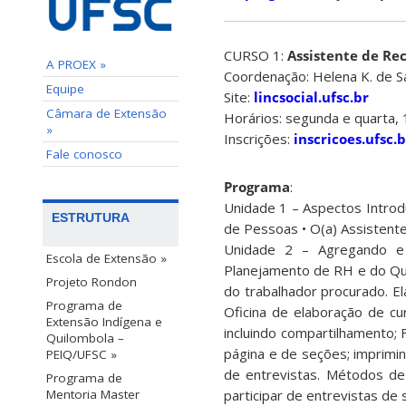
CURSO 1:
Assistente de R
A PROEX »
Coordenação: Helena K. de Sa
Equipe
Site:
lincsocial.ufsc.br
Câmara de Extensão
Horários: segunda e quarta,
»
Inscrições:
inscricoes.ufsc
Fale conosco
Programa
:
Unidade 1 – Aspectos Intro
ESTRUTURA
de Pessoas • O(a) Assisten
Unidade 2 – Agregando e a
Escola de Extensão »
Planejamento de RH e do Qua
Projeto Rondon
do trabalhador procurado. El
Programa de
Oficina de elaboração de cur
Extensão Indígena e
incluindo compartilhamento;
Quilombola –
página e de seções; imprimin
PEIQ/UFSC »
de entrevistas. Métodos de 
Programa de
Mentoria Master
participar de entrevistas de 