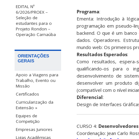
EDITAL Nº
Programa
:
6/2026/PROEX –
Seleção de
Ementa: Introdução à lógi
estudantes para o
programação em pseudo-lin
Projeto Rondon –
backend. O que é um banco d
Operação Carnaúba
dados. Operadores. Estrutu
mundo web: Os primeiros pro
Resultados Esperados
:
ORIENTAÇÕES
Como resultados, espera-
GERAIS
qualificando-os para o i
Apoio a Viagens para
desenvolvimento de sistema
Trabalho, Evento ou
desenvolver um produto dig
Missão
(compatível com o nível inicia
Certificados
Diferencial
:
Curricularização da
Design de Interfaces Gráfica
Extensão »
Equipes de
Competição
CURSO 4:
Desenvolvedores 
Empresas Juniores
Coordenação: Jean Carlo Ros
Ligas Acadêmicas