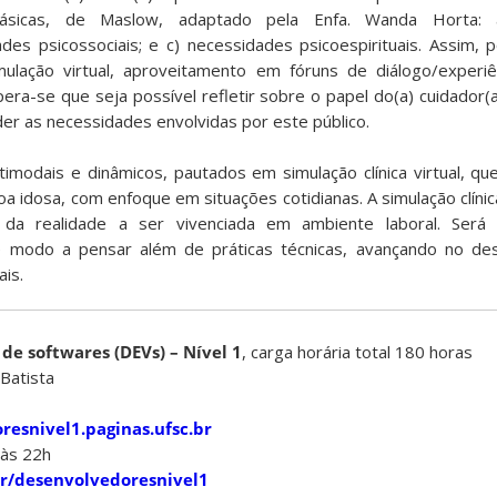
sicas, de Maslow, adaptado pela Enfa. Wanda Horta: a
ades psicossociais; e c) necessidades psicoespirituais. Assim, 
imulação virtual, aproveitamento em fóruns de diálogo/experi
era-se que seja possível refletir sobre o papel do(a) cuidador(
er as necessidades envolvidas por este público.
ltimodais e dinâmicos, pautados em simulação clínica virtual, q
 idosa, com enfoque em situações cotidianas. A simulação clínic
 da realidade a ser vivenciada em ambiente laboral. Ser
e modo a pensar além de práticas técnicas, avançando no de
is.
de softwares (DEVs) – Nível 1
, carga horária total 180 horas
Batista
resnivel1.paginas.ufsc.br
 às 22h
.br/desenvolvedoresnivel1