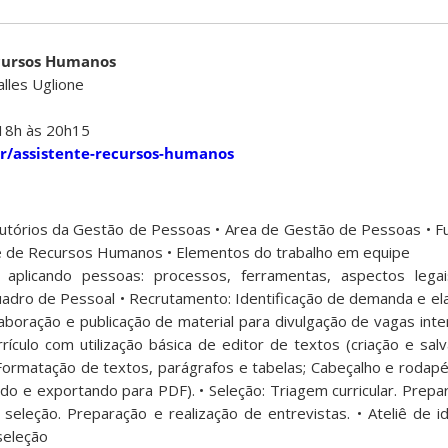
ecursos Humanos
lles Uglione
 18h às 20h15
.br/assistente-recursos-humanos
dutórios da Gestão de Pessoas • Area de Gestão de Pessoas • 
te de Recursos Humanos • Elementos do trabalho em equipe
plicando pessoas: processos, ferramentas, aspectos legai
dro de Pessoal • Recrutamento: Identificação de demanda e ela
aboração e publicação de material para divulgação de vagas inte
rículo com utilização básica de editor de textos (criação e sal
 Formatação de textos, parágrafos e tabelas; Cabeçalho e rodapé
do e exportando para PDF). • Seleção: Triagem curricular. Prepa
seleção. Preparação e realização de entrevistas. • Ateliê de 
seleção