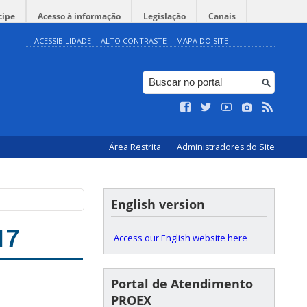
cipe
Acesso à informação
Legislação
Canais
ACESSIBILIDADE
ALTO CONTRASTE
MAPA DO SITE
Área Restrita
Administradores do Site
English version
17
Access our English website here
Portal de Atendimento
PROEX