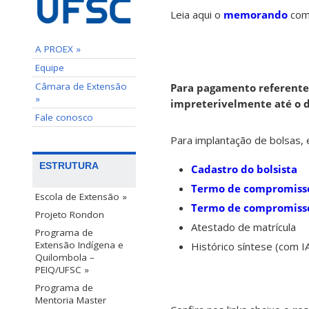
Leia aqui o
memorando
com 
A PROEX »
Equipe
Câmara de Extensão
Para pagamento referente 
»
impreterivelmente até o di
Fale conosco
Para implantação de bolsas, 
ESTRUTURA
Cadastro do bolsista
Termo de compromisso
Escola de Extensão »
Termo de compromiss
Projeto Rondon
Atestado de matrícula
Programa de
Extensão Indígena e
Histórico síntese (com I
Quilombola –
PEIQ/UFSC »
Programa de
Mentoria Master