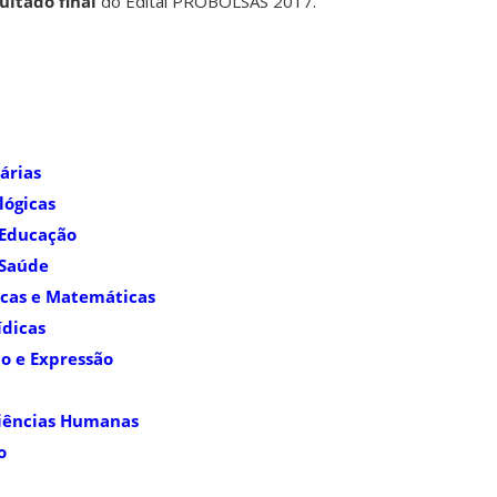
ultado final
do Edital PROBOLSAS 2017.
árias
lógicas
 Educação
 Saúde
sicas e Matemáticas
ídicas
o e Expressão
 Ciências Humanas
o