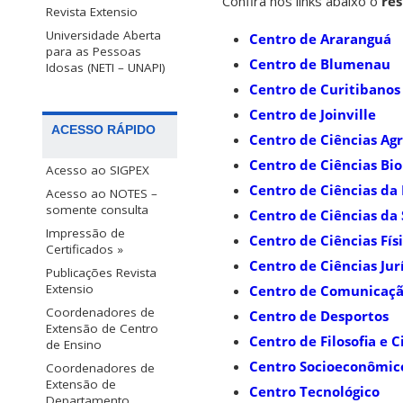
Confira nos links abaixo o
res
Revista Extensio
Universidade Aberta
Centro de Araranguá
para as Pessoas
Centro de Blumenau
Idosas (NETI – UNAPI)
Centro de Curitibanos
Centro de Joinville
ACESSO RÁPIDO
Centro de Ciências Agr
Centro de Ciências Bio
Acesso ao SIGPEX
Centro de Ciências da
Acesso ao NOTES –
somente consulta
Centro de Ciências da
Impressão de
Centro de Ciências Fí
Certificados »
Centro de Ciências Jur
Publicações Revista
Extensio
Centro de Comunicaçã
Coordenadores de
Centro de Desportos
Extensão de Centro
Centro de Filosofia e
de Ensino
Centro Socioeconômic
Coordenadores de
Extensão de
Centro Tecnológico
Departamento