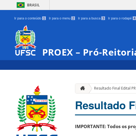
BRASIL
Ir para o conteúdo
1
Ir para o menu
2
Ir para a busca
3
Ir para o rodapé
4
PROEX – Pró-Reitori
Resultado Final Edital
Resultado 
IMPORTANTE: Todos os proj